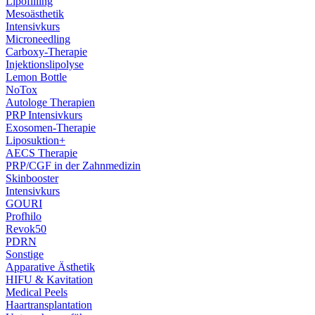
Lipofilling
Mesoästhetik
Intensivkurs
Microneedling
Carboxy-Therapie
Injektionslipolyse
Lemon Bottle
NoTox
Autologe Therapien
PRP Intensivkurs
Exosomen-Therapie
Liposuktion+
AECS Therapie
PRP/CGF in der Zahnmedizin
Skinbooster
Intensivkurs
GOURI
Profhilo
Revok50
PDRN
Sonstige
Apparative Ästhetik
HIFU & Kavitation
Medical Peels
Haartransplantation