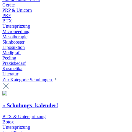
Geräte
PRP & Unicorn
PRF
BTX
Unterspritzung
Microneedling
Mesotherapie
Skinbooster
Liposuktion
Medigraft
Peeling
Praxisbedarf
Kosmetika
Literatur
Zur Kategorie Schulungen
» Schulungs- kalender!
BTX & Unterspritzung
Botox
Unterspritzung