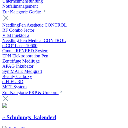
Unternehmensführung
Notfallmanagement
Zur Kategorie Geräte
NeedlingPen Aesthetic CONTROL
RF Combo Jector
Vital Injektor 2
Needling Pen Medical CONTROL
e-CO² Laser 10600
Omnia RFNEED System
EPN Elektroporation Pen
Zentrifuge Medifuge
APAG Inkubator
SyntMATE Medigraft
Beauty Carboxy
e-HIFU 3D
MCT System
Zur Kategorie PRP & Unicorn
» Schulungs- kalender!