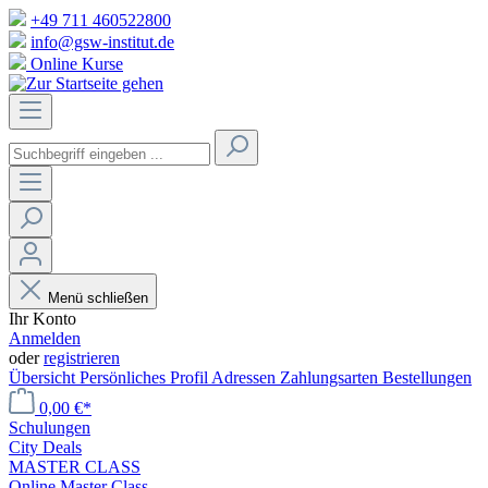
+49 711 460522800
info@gsw-institut.de
Online Kurse
Menü schließen
Ihr Konto
Anmelden
oder
registrieren
Übersicht
Persönliches Profil
Adressen
Zahlungsarten
Bestellungen
0,00 €*
Schulungen
City Deals
MASTER CLASS
Online Master Class