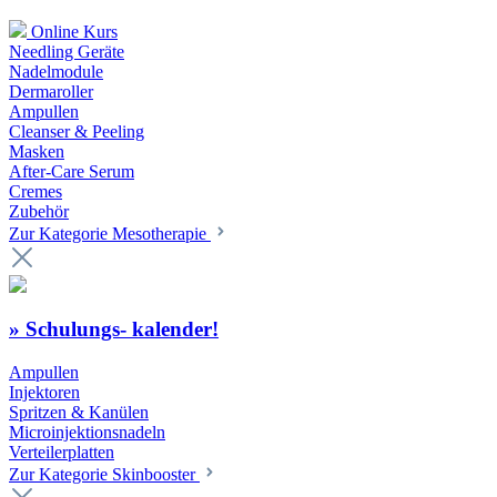
Online Kurs
Needling Geräte
Nadelmodule
Dermaroller
Ampullen
Cleanser & Peeling
Masken
After-Care Serum
Cremes
Zubehör
Zur Kategorie Mesotherapie
» Schulungs- kalender!
Ampullen
Injektoren
Spritzen & Kanülen
Microinjektionsnadeln
Verteilerplatten
Zur Kategorie Skinbooster