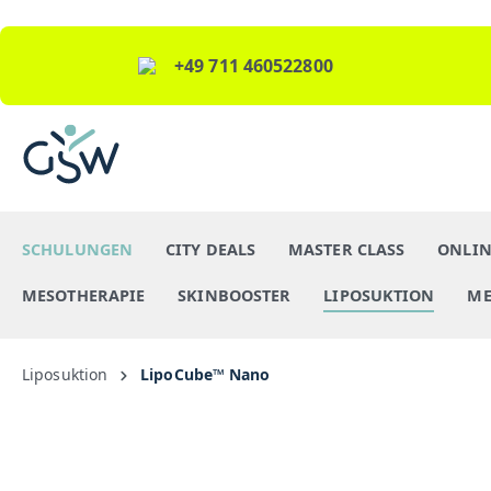
+49 711 460522800
SCHULUNGEN
CITY DEALS
MASTER CLASS
ONLIN
MESOTHERAPIE
SKINBOOSTER
LIPOSUKTION
ME
Liposuktion
LipoCube™ Nano