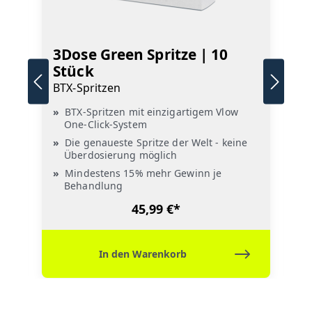
3Dose Green Spritze | 10
3
Stück
S
BTX-Spritzen
B
BTX-Spritzen mit einzigartigem Vlow
One-Click-System
Die genaueste Spritze der Welt - keine
Überdosierung möglich
Mindestens 15% mehr Gewinn je
Behandlung
45,99 €*
In den Warenkorb