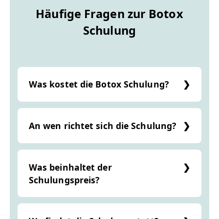
Häufige Fragen zur Botox
Schulung
Was kostet die Botox Schulung?
Die einmalige Teilnahmegebühr für die
Botox-Schulung beträgt 899 € (inkl. MwSt.).
An wen richtet sich die Schulung?
Die Schulung richtet sich an Ärzte und
Heilpraktiker.
Was beinhaltet der
Schulungspreis?
Der Preis beinhaltet eine ganztägige
Schulung in unseren Räumlichkeiten, sowie
Getränke und Snacks am Tag der Schulung.