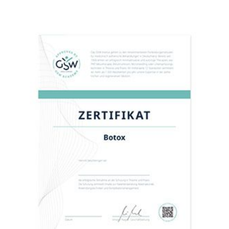
aufgrund einer Krankheit oder eines
anderen wichtigen Grunds kurzfristig
verhindert sein, bitten wir Sie um
schnellstmögliche Kontaktaufnahme unter
schulungen@gsw-institut.de. Wir versuchen
gemeinsam eine Lösung und einen
Ausweichtermin zu finden.