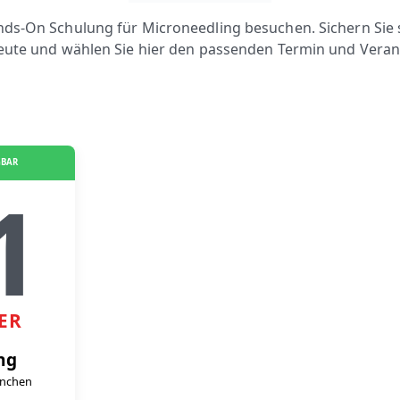
s-On Schulung für Microneedling besuchen. Sichern Sie s
eute und wählen Sie hier den passenden Termin und Veran
GBAR
1
ER
ng
026 in München