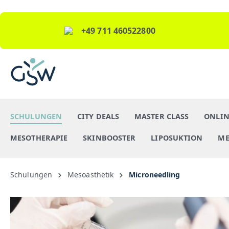
+49 711 460522800
SCHULUNGEN
CITY DEALS
MASTER CLASS
ONLIN
MESOTHERAPIE
SKINBOOSTER
LIPOSUKTION
ME
Schulungen
Mesoästhetik
Microneedling