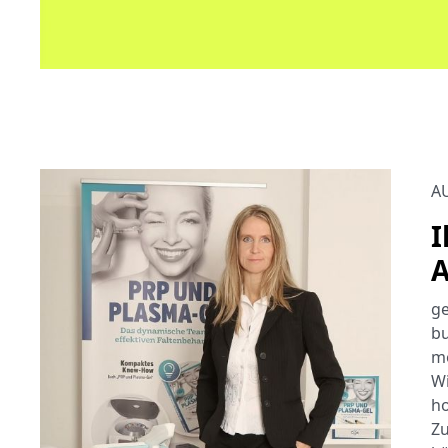
A
I
A
ge
bu
mö
Wi
ho
Zu