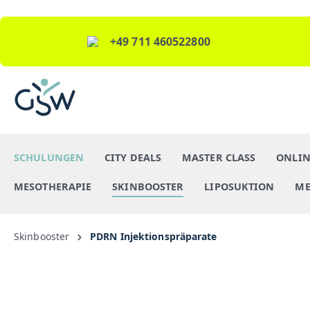
+49 711 460522800
SCHULUNGEN
CITY DEALS
MASTER CLASS
ONLIN
MESOTHERAPIE
SKINBOOSTER
LIPOSUKTION
ME
Skinbooster
PDRN Injektionspräparate