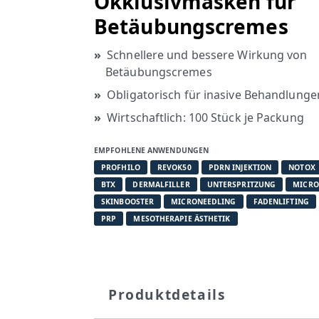
Okklusivmasken für
Betäubungscremes
Schnellere und bessere Wirkung von
Betäubungscremes
Obligatorisch für inasive Behandlunge
Wirtschaftlich: 100 Stück je Packung
EMPFOHLENE ANWENDUNGEN
PROFHILO
REVOK50
PDRN INJEKTION
NOTOX
BTX
DERMALFILLER
UNTERSPRITZUNG
MICRO
SKINBOOSTER
MICRONEEDLING
FADENLIFTING
PRP
MESOTHERAPIE ÄSTHETIK
Produktdetails