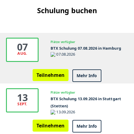
Gebrauch Verpackung auf Beschädigungen
Schulung buchen
prüfen. Bei Beschädigungen nicht verwenden.
Produkt vor Sonneneinstrahlung und
Feuchtigkeit schützen. Trocken und kühl lagern.
Wir weisen darauf hin, dass die Injektion von
Produkten, wie Botulinum oder medizinischen
Plätze verfügbar
07
Injektionsflüssigkeiten, ausschließlich von
BTX Schulung 07.08.2026 in Hamburg
AUG.
geschultem, medizinisch qualifiziertem
07.08.2026
Fachpersonal, hierzu zählen das Heilgewerbe
sowie das Gesundheitswesen, in
Teilnehmen
Mehr Info
Übereinstimmung mit den lokal geltenden
Vorschriften, durchgeführt werden sollte.
Plätze verfügbar
13
BTX Schulung 13.09.2026 in Stuttgart
SEPT.
(Stetten)
13.09.2026
Teilnehmen
Mehr Info